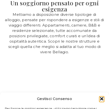
Un soggiorno pensato per ogni
esigenza
Mettiamo a disposizione diverse tipologie di
alloggio, pensate per rispondere a esigenze e stili di
viaggio differenti. Appartamenti, camere, B&B e
residenze selezionate, tutte accomunate da
posizioni privilegiate, comfort curati e un’idea di
ospitalità autentica. Scopri le nostre strutture e
scegli quella che meglio si adatta al tuo modo di
vivere Bellagio.
Il Colle
Gestisci Consenso
AGRITURISMO
Agriturismo immerso nel verde, in una posizione
Per fornire le migliori esperienze, utilizziamo tecnologie come i