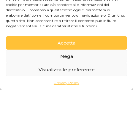
tranquilla ma comoda al centro. Camere e
cookie per memorizzare e/o accedere alle informazioni del
appartamenti accoglienti, colazione inclusa e
dispositivo. Il consenso a queste tecnologie ci permetterà di
una splendida vista sul lago, ideale per chi
elaborare dati come il comportamento di navigazione o ID unici su
desidera relax senza rinunciare alla comodità.
questo sito. Non acconsentire o ritirare il consenso può influire
negativamente su alcune caratteristiche e funzioni.
SCOPRI DI PIÙ
Accetta
Nega
Visualizza le preferenze
Locanda della Maria
Privacy Policy
B&B
B&B situato nella caratteristica frazione di San
Giovanni, in una zona tranquilla e autentica, a
pochi passi dal lago e dall’imbarco dei battelli.
Una soluzione ideale per chi desidera vivere
Bellagio con semplicità e comodità.
SCOPRI DI PIÙ